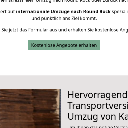
inen stressfreien Umzug nach Round Rock oder zurück nach
iert auf
internationale Umzüge nach Round Rock
speziali
und pünktlich ans Ziel kommt.
n Sie jetzt das Formular aus und erhalten Sie kostenlose An
Kostenlose Angebote erhalten
Hervorragend
Transportvers
Umzug von Ka
Um Ihnen das nötige Vertra