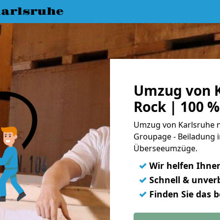
arlsruhe
Umzug von K
Rock | 100 
Umzug von Karlsruhe n
Groupage - Beiladung i
Überseeumzüge.
✓
Wir helfen Ihne
✓
Schnell & unverb
✓
Finden Sie das 