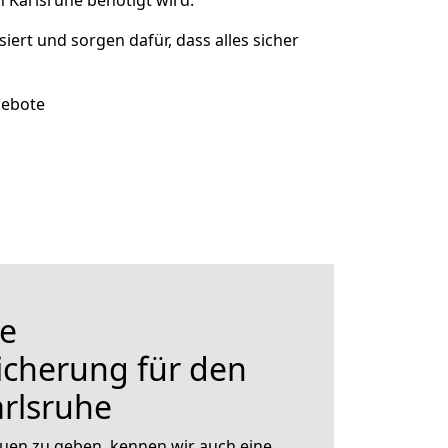
 Karlsruhe benötigt wird.
siert und sorgen dafür, dass alles sicher
gebote
e
icherung für den
rlsruhe
uen zu geben, kennen wir auch eine