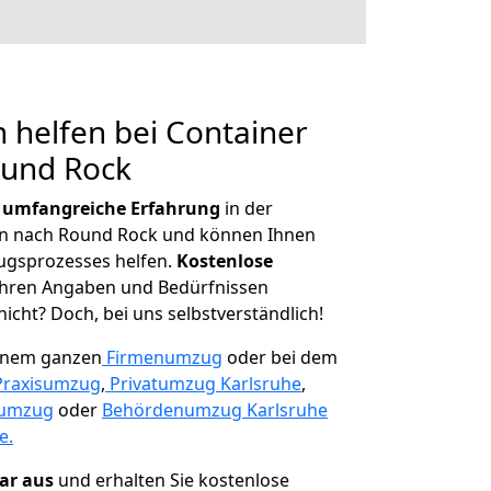
 helfen bei Container
ound Rock
r
umfangreiche Erfahrung
in der
 nach Round Rock und können Ihnen
ugsprozesses helfen.
K
ostenlose
 Ihren Angaben und Bedürfnissen
icht? Doch, bei uns selbstverständlich!
einem ganzen
Firmenumzug
oder bei dem
Praxisumzug
,
Privatumzug Karlsruhe
,
numzug
oder
Behördenumzug Karlsruhe
e.
lar aus
und erhalten Sie kostenlose